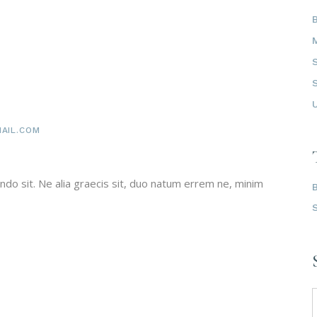
AIL.COM
do sit. Ne alia graecis sit, duo natum errem ne, minim
f