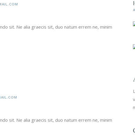
AIL.COM
do sit. Ne alia graecis sit, duo natum errem ne, minim
L
AIL.COM
v
m
do sit. Ne alia graecis sit, duo natum errem ne, minim