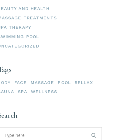
BEAUTY AND HEALTH
MASSAGE TREATMENTS
SPA THERAPY
SWIMMING POOL
UNCATEGORIZED
Tags
BODY
FACE
MASSAGE
POOL
RELLAX
SAUNA
SPA
WELLNESS
Search
Search
or: