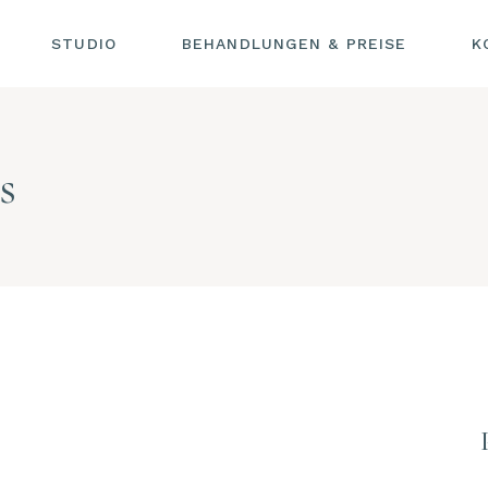
STUDIO
DAUERHAFTE
BEHANDLUNGEN & PREISE
IMPRESSU
K
HAARENTFERNUNG
DATENSC
GESICHTSPFLEGE
EXTRAS
DAUERHAFTE
I
HAARENTFERNUNG
HYDRA GLOW+
s
D
GESICHTSPFLEGE
RF MICRONEEDLING
EXTRAS
WAXING
HYDRA GLOW+
MANIKÜRE
RF MICRONEEDLING
PEDIKÜRE
WAXING
MANIKÜRE
PEDIKÜRE